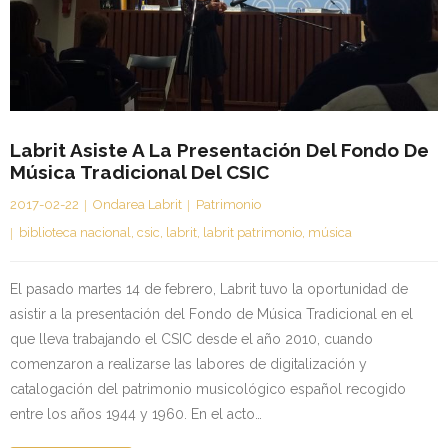
Kontaktua | Contacto
Labrit Asiste A La Presentación Del Fondo De
Música Tradicional Del CSIC
2017-02-22
Ondarea Labrit
Patrimonio
biblioteca nacional
,
csic
,
labrit
,
labrit patrimonio
,
música
El pasado martes 14 de febrero, Labrit tuvo la oportunidad de
asistir a la presentación del Fondo de Música Tradicional en el
que lleva trabajando el CSIC desde el año 2010, cuando
comenzaron a realizarse las labores de digitalización y
catalogación del patrimonio musicológico español recogido
entre los años 1944 y 1960. En el acto…