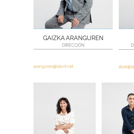
GAIZKA ARANGUREN
DIRECCIÓN
D
aranguren@labrit.net
abel@la