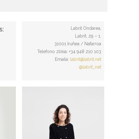
s:
Labrit Ondarea,
Labrit, 29 – 1.
31001 Iruñea / Nafarroa
Telefono zbkia: +34 948 210 103
Emaila:
labrit@labrit.net
@labrit_net