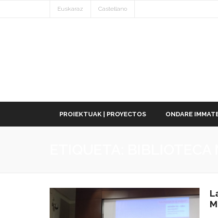
Euskaraz
Castellano
PROIEKTUAK | PROYECTOS
ONDARE IMMATE
ETIQUETA:
BIBLIOTECA
L
M