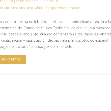
17-02-22
Ondarea Labrit
Patrimonio
iblioteca nacional
,
csic
,
labrit
,
labrit patrimonio
,
música
 pasado martes 14 de febrero, Labrit tuvo la oportunidad de asistir a la
esentación del Fondo de Música Tradicional en el que lleva trabajan
 CSIC desde el año 2010, cuando comenzaron a realizarse las labore
 digitalización y catalogación del patrimonio musicológico español
cogido entre los años 1944 y 1960. En el acto…
READ MORE