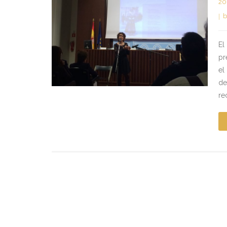
20
b
El
pr
el
de
re