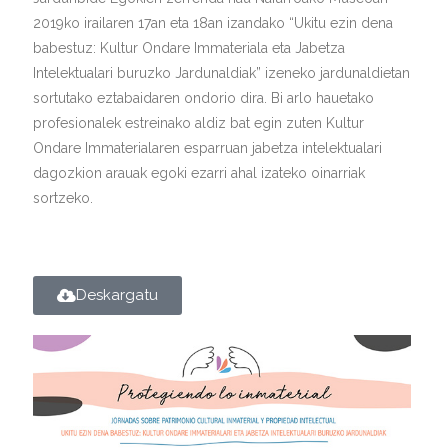
2019ko irailaren 17an eta 18an izandako “Ukitu ezin dena
Kontaktua | Contacto
babestuz: Kultur Ondare Immateriala eta Jabetza
Intelektualari buruzko Jardunaldiak” izeneko jardunaldietan
sortutako eztabaidaren ondorio dira. Bi arlo hauetako
profesionalek estreinako aldiz bat egin zuten Kultur
Ondare Immaterialaren esparruan jabetza intelektualari
dagozkion arauak egoki ezarri ahal izateko oinarriak
sortzeko.
Deskargatu