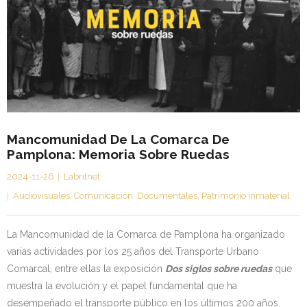
Mancomunidad De La Comarca De
Pamplona: Memoria Sobre Ruedas
2024-11-26
Labritnet
Audiovisuales
,
Comunicación
,
Documentales
,
Patrimonio inmaterial
La Mancomunidad de la Comarca de Pamplona ha organizado
varias actividades por los 25 años del Transporte Urbano
Comarcal, entre ellas la exposición
Dos siglos sobre ruedas
que
muestra la evolución y el papel fundamental que ha
desempeñado el transporte público en los últimos 200 años.