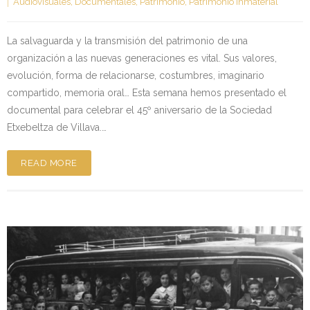
Audiovisuales
,
Documentales
,
Patrimonio
,
Patrimonio inmaterial
La salvaguarda y la transmisión del patrimonio de una
organización a las nuevas generaciones es vital. Sus valores,
evolución, forma de relacionarse, costumbres, imaginario
compartido, memoria oral… Esta semana hemos presentado el
documental para celebrar el 45º aniversario de la Sociedad
Etxebeltza de Villava.…
READ MORE