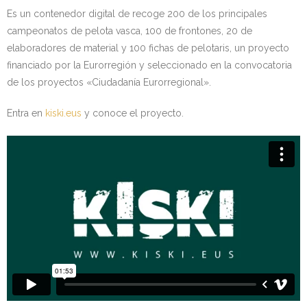
Es un contenedor digital de recoge 200 de los principales
Kontaktua | Contacto
campeonatos de pelota vasca, 100 de frontones, 20 de
elaboradores de material y 100 fichas de pelotaris, un proyecto
financiado por la Eurorregión y seleccionado en la convocatoria
de los proyectos «Ciudadanía Eurorregional».
Entra en
kiski.eus
y conoce el proyecto.