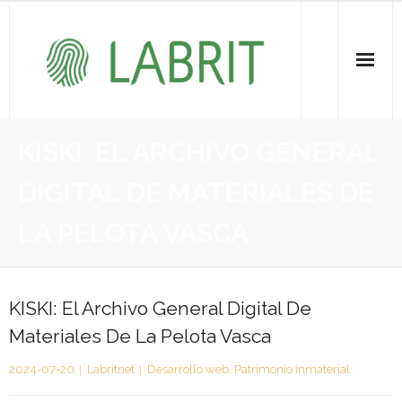
Proiektuak | Proyectos
KISKI: EL ARCHIVO GENERAL
Ondare Immateriala | Patrimonio Inmaterial
DIGITAL DE MATERIALES DE
- KOI-aren bilketa | Recopilación del PCI
LA PELOTA VASCA
- KOI-aren kudeaketa | Gestión del PCI
- LABRIT
KISKI: El Archivo General Digital De
Materiales De La Pelota Vasca
- Jabetza intelektuala | Propiedad intelectual
2024-07-20
Labritnet
Desarrollo web
,
Patrimonio inmaterial
Vitagrama