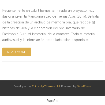
Recientemente en Labrit hemos terminado un proyecto muy
ilusionante en la Mancomunidad de Tierras Altas (Soria). Se trata
de la creación de un archivo de memoria oral que recoge 45
historias de vida y la elaboración del pre-inventario del
Patrimonio Cultural Inmaterial de la comarca. Todo el material
audiovisual y la información recopilada están disponibles…
READ MORE
Developed by
Think Up Themes Ltd
. Powered by
WordPress
.
Español