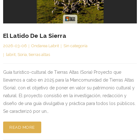
Kontaktua | Contacto
El Latido De La Sierra
2026-03-06
Ondarea Labrit
Sin categoría
labrit
,
Soria
,
tierras altas
Guía turístico-cultural de Tierras Altas (Soria) Proyecto que
llevamos a cabo en 2025 para la Mancomunidad de Tierras Altas
(Soria), con el objetivo de poner en valor su patrimonio cultural y
natural. El proyecto consistió en la investigación, redacción y
diseño de una guía divulgativa y práctica para todos los públicos.
Se caracterizó por un…
READ MORE