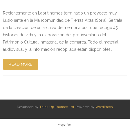
Recientemente en Labrit hemos terminado un proyecto muy
ilusionante en la Mancomunidad de Tierras Altas (Soria). Se trata
de la creación de un archivo de memoria oral que recoge 45
historias de vida y la elaboración del pre-inventario del
Patrimonio Cultural Inmaterial de la comarca. Todo el material
audiovisual y la información recopilada están disponibles…
READ MORE
Developed by
Think Up Themes Ltd
. Powered by
WordPress
.
Español