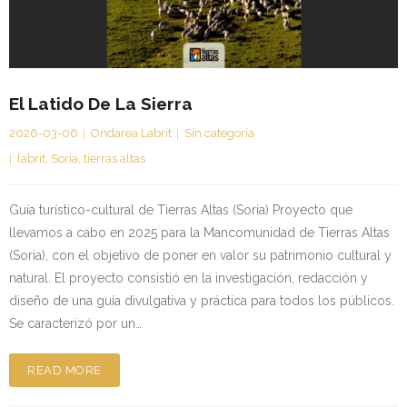
Kontaktua | Contacto
El Latido De La Sierra
2026-03-06
Ondarea Labrit
Sin categoría
labrit
,
Soria
,
tierras altas
Guía turístico-cultural de Tierras Altas (Soria) Proyecto que
llevamos a cabo en 2025 para la Mancomunidad de Tierras Altas
(Soria), con el objetivo de poner en valor su patrimonio cultural y
natural. El proyecto consistió en la investigación, redacción y
diseño de una guía divulgativa y práctica para todos los públicos.
Se caracterizó por un…
READ MORE