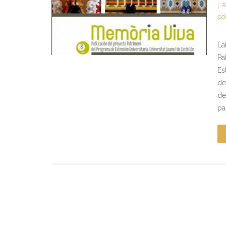
#
pa
La
Pa
Es
de
de
pa