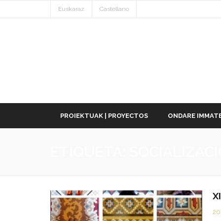
Euskaraz
Castellano
PROIEKTUAK | PROYECTOS
ONDARE IMMATE
ETIQUETA:
SOCIALIZAC
X
20