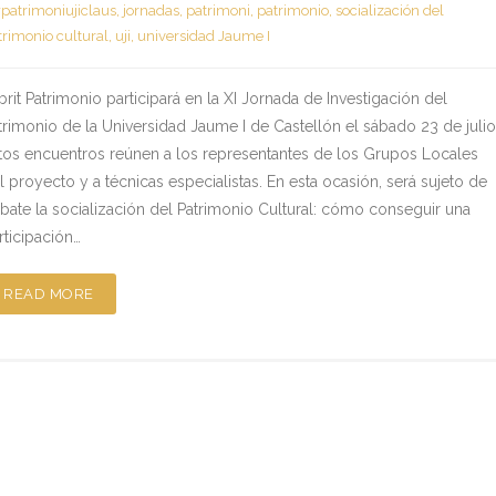
patrimoniujiclaus
,
jornadas
,
patrimoni
,
patrimonio
,
socialización del
trimonio cultural
,
uji
,
universidad Jaume I
brit Patrimonio participará en la XI Jornada de Investigación del
trimonio de la Universidad Jaume I de Castellón el sábado 23 de julio
tos encuentros reúnen a los representantes de los Grupos Locales
l proyecto y a técnicas especialistas. En esta ocasión, será sujeto de
bate la socialización del Patrimonio Cultural: cómo conseguir una
rticipación…
READ MORE