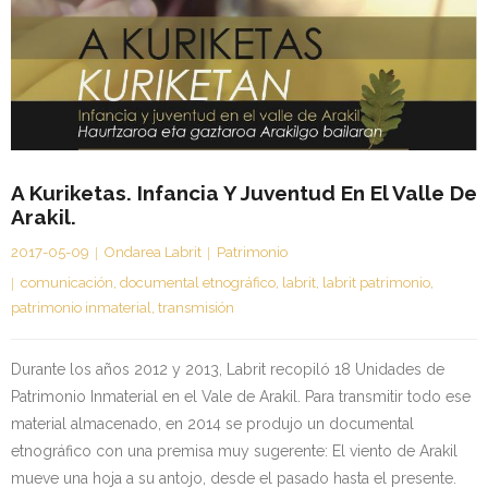
Kontaktua | Contacto
A Kuriketas. Infancia Y Juventud En El Valle De
Arakil.
2017-05-09
Ondarea Labrit
Patrimonio
comunicación
,
documental etnográfico
,
labrit
,
labrit patrimonio
,
patrimonio inmaterial
,
transmisión
Durante los años 2012 y 2013, Labrit recopiló 18 Unidades de
Patrimonio Inmaterial en el Vale de Arakil. Para transmitir todo ese
material almacenado, en 2014 se produjo un documental
etnográfico con una premisa muy sugerente: El viento de Arakil
mueve una hoja a su antojo, desde el pasado hasta el presente.