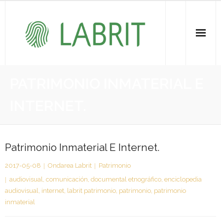
Proiektuak | Proyectos
PATRIMONIO INMATERIAL E
Ondare Immateriala | Patrimonio Inmaterial
INTERNET.
- KOI-aren bilketa | Recopilación del PCI
- KOI-aren kudeaketa | Gestión del PCI
Patrimonio Inmaterial E Internet.
2017-05-08
Ondarea Labrit
Patrimonio
- LABRIT
audiovisual
,
comunicación
,
documental etnográfico
,
enciclopedia
- Jabetza intelektuala | Propiedad intelectual
audiovisual
,
internet
,
labrit patrimonio
,
patrimonio
,
patrimonio
inmaterial
Vitagrama