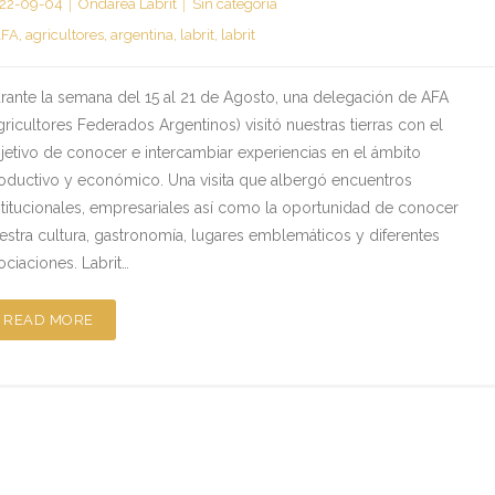
22-09-04
Ondarea Labrit
Sin categoría
AFA
,
agricultores
,
argentina
,
labrit
,
labrit
rante la semana del 15 al 21 de Agosto, una delegación de AFA
gricultores Federados Argentinos) visitó nuestras tierras con el
jetivo de conocer e intercambiar experiencias en el ámbito
oductivo y económico. Una visita que albergó encuentros
stitucionales, empresariales así como la oportunidad de conocer
estra cultura, gastronomía, lugares emblemáticos y diferentes
ociaciones. Labrit…
READ MORE