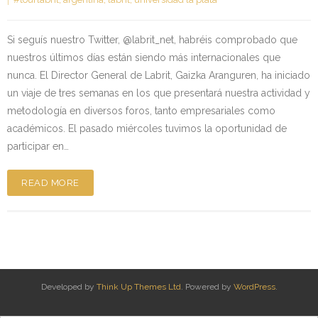
Si seguís nuestro Twitter, @labrit_net, habréis comprobado que
nuestros últimos días están siendo más internacionales que
nunca. El Director General de Labrit, Gaizka Aranguren, ha iniciado
un viaje de tres semanas en los que presentará nuestra actividad y
metodología en diversos foros, tanto empresariales como
académicos. El pasado miércoles tuvimos la oportunidad de
participar en…
READ MORE
Developed by
Think Up Themes Ltd
. Powered by
WordPress
.