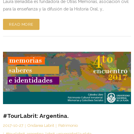
Laura Benadiba es fundadora de Otras Memorias, asociación civil
para la enseñanza y la difusión de la Historia Oral, y…
READ MORE
#TourLabrit: Argentina.
2017-10-27
Ondarea Labrit
Patrimonio
#tourlabrit
,
argentina
,
labrit
,
universidad la plata