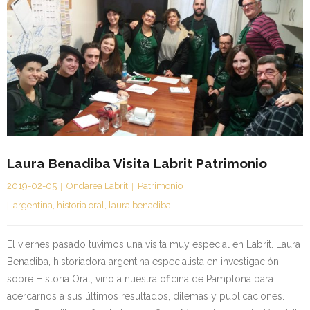
Laura Benadiba Visita Labrit Patrimonio
2019-02-05
Ondarea Labrit
Patrimonio
argentina
,
historia oral
,
laura benadiba
El viernes pasado tuvimos una visita muy especial en Labrit. Laura
Benadiba, historiadora argentina especialista en investigación
sobre Historia Oral, vino a nuestra oficina de Pamplona para
acercarnos a sus últimos resultados, dilemas y publicaciones.