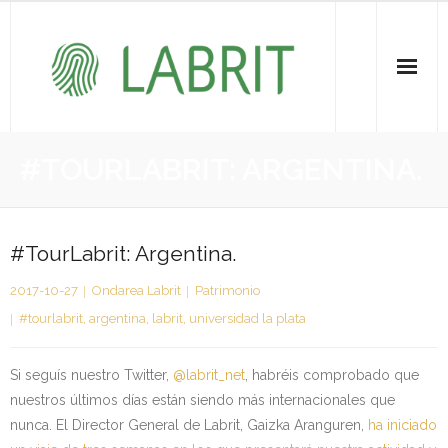
Proiektuak | Proyectos
#TOURLABRIT: ARGENTINA.
Ondare Immateriala | Patrimonio Inmaterial
- KOI-aren bilketa | Recopilación del PCI
#TourLabrit: Argentina.
2017-10-27
Ondarea Labrit
Patrimonio
- KOI-aren kudeaketa | Gestión del PCI
#tourlabrit
,
argentina
,
labrit
,
universidad la plata
- LABRIT
Si seguís nuestro Twitter,
@labrit_net
, habréis comprobado que
- Jabetza intelektuala | Propiedad intelectual
nuestros últimos días están siendo más internacionales que
nunca. El Director General de Labrit, Gaizka Aranguren,
ha iniciado
Vitagrama