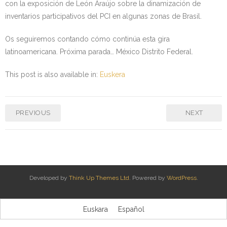
con la exposición de León Araújo sobre la dinamización de
inventarios participativos del PCI en algunas zonas de Brasil.
Os seguiremos contando cómo continúa esta gira
latinoamericana. Próxima parada… México Distrito Federal.
This post is also available in:
Euskera
PREVIOUS
NEXT
Developed by
Think Up Themes Ltd
. Powered by
WordPress
.
Euskara
Español