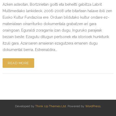
Azken asteotan, Bortzirietan goitti eta beheitti gabiltza Labrit
Multimediako lankideok. 2006-2008 urte bitartean halaxe ibili zen
Eusko Kultur Fundazioa ere. Orduan bildutako kultur ondare ez-
materialean oinarrituriko dokumentala grabatzen ari gara
oraingoan. Eguraldi zoragarria izan dugu. Inguruko parajeak
bezain beste. Ezagutu ditugun pertsonek eta istorioek hunkiturik
itzuli gara. Azaroaren amaieran ezagutzera emanen dugu
dokumental berria. Estreinaldira…
READ MORE
Developed by
Think Up Themes Ltd
. Powered by
WordPress
.