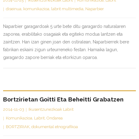
2014-11-25
Ikusentzunezkoak Labrit
Komunikazioa
,
Labrit
diseinua
,
komunikazioa
,
labrit multimedia
,
Naparbier
Naparbier garagardoak 5 urte bete ditu garagardo naturalaren
zaporea, erabilitako osagaiak eta egiteko modua lantzen eta
zaintzen. Han izan ginen joan den ostiralean, Naparbierrek bere
fabrikan eskaini zigun urteurreneko festan. Hamaika lagun,
garagardo zapore berriak eta etorkizun oparoa.
Bortzirietan Goitti Eta Beheitti Grabatzen
2014-11-03
Ikusentzunezkoak Labrit
Komunikazioa
,
Labrit
,
Ondarea
BORTZIRIAK
,
dokumental etnografikoa