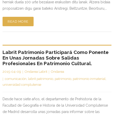
herriak duela 100 urte bezalaxe erakusten ditu lanak. Atzera bidaia
proposatzen digu garai bateko Aristregi, Beltzuntze, Beorburu,…
READ MORE
Labrit Patrimonio Participará Como Ponente
En Unas Jornadas Sobre Salidas
Profesionales En Patrimonio Cultural.
2015-04-09
Ondarea Labrit
Ondarea
comunicación
,
labrit patrimonio
,
patrimonio
,
patrimonio inmaterial
,
universidad complutense
Desde hace siete años, el departamento de Prehistoria de la
Facultad de Geografía e Historia de la Universidad Complutense
de Madrid desarrolla unas jornadas para informar sobre las