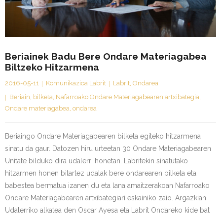
Kontaktua | Contacto
Beriainek Badu Bere Ondare Materiagabea
Biltzeko Hitzarmena
2016-05-11
Komunikazioa Labrit
Labrit
,
Ondarea
Beriain
,
bilketa
,
Nafarroako Ondare Materiagabearen artxibategia
,
Ondare materiagabea
,
ondarea
Beriaingo Ondare Materiagabearen bilketa egiteko hitzarmena
sinatu da gaur. Datozen hiru urteetan 30 Ondare Materiagabearen
Unitate bilduko dira udalerri honetan. Labritekin sinatutako
hitzarmen honen bitartez udalak bere ondarearen bilketa eta
babestea bermatua izanen du eta lana amaitzerakoan Nafarroako
Ondare Materiagabearen artxibategiari eskainiko zaio. Argazkian
Udalerriko alkatea den Oscar Ayesa eta Labrit Ondareko kide bat