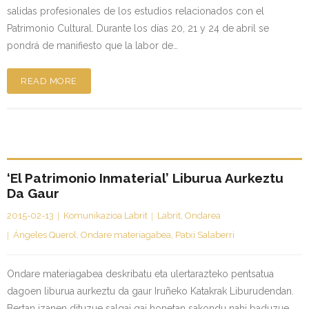
salidas profesionales de los estudios relacionados con el
Patrimonio Cultural. Durante los días 20, 21 y 24 de abril se
pondrá de manifiesto que la labor de…
READ MORE
‘El Patrimonio Inmaterial’ Liburua Aurkeztu
Da Gaur
2015-02-13
Komunikazioa Labrit
Labrit
,
Ondarea
Ángeles Querol
,
Ondare materiagabea
,
Patxi Salaberri
Ondare materiagabea deskribatu eta ulertarazteko pentsatua
dagoen liburua aurkeztu da gaur Iruñeko Katakrak Liburudendan.
Bertan izanen dituzue salgai gai honetan sakondu nahi baduzue.