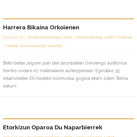
Harrera Bikaina Orkoienen
2014-12-23
Ikusentzunezkoak Labrit
Komunikazioa
,
Labrit
,
Ondarea
bilketa
,
komunikazioa
,
ondarea
Bete-betea zegoen joan den larunbatean Orkoiengo auditorioa
herriko ondare ez-materialaren aurkezpenean. Egindako 35
elkarrizketek XX.medeko bizimodua gogora ekarri zuten. Berria
irakurri.
Etorkizun Oparoa Du Naparbierrek