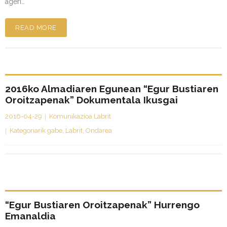
ageri…
READ MORE
2016ko Almadiaren Egunean “Egur Bustiaren
Oroitzapenak” Dokumentala Ikusgai
2016-04-29
Komunikazioa Labrit
Kategoriarik gabe
,
Labrit
,
Ondarea
“Egur Bustiaren Oroitzapenak” Hurrengo
Emanaldia