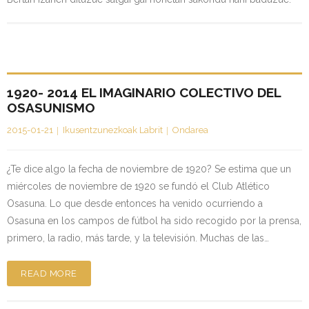
1920- 2014 EL IMAGINARIO COLECTIVO DEL
OSASUNISMO
2015-01-21
Ikusentzunezkoak Labrit
Ondarea
¿Te dice algo la fecha de noviembre de 1920? Se estima que un
miércoles de noviembre de 1920 se fundó el Club Atlético
Osasuna. Lo que desde entonces ha venido ocurriendo a
Osasuna en los campos de fútbol ha sido recogido por la prensa,
primero, la radio, más tarde, y la televisión. Muchas de las…
READ MORE