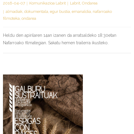
2016-04-07
Komunikazioa Labrit
Labrit
,
Ondarea
almadiak
,
dokumentala
,
egur bustia
,
emanaldia
,
nafarroako
filmoteka
,
ondarea
Heldu den apirilaren 14an izanen da arratsaldeko 18:30etan
Nafarroako filmategian. Sakatu hemen trailerra ikusteko.