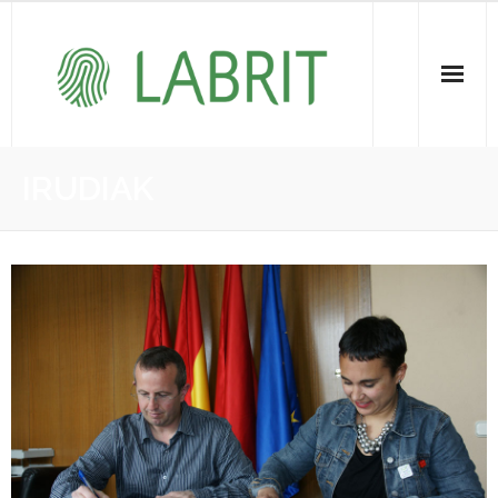
Proiektuak | Proyectos
IRUDIAK
Ondare Immateriala | Patrimonio Inmaterial
- KOI-aren bilketa | Recopilación del PCI
- KOI-aren kudeaketa | Gestión del PCI
- LABRIT
- Jabetza intelektuala | Propiedad intelectual
Vitagrama