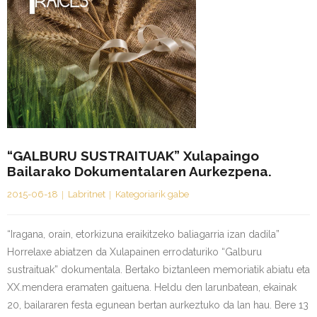
“GALBURU SUSTRAITUAK” Xulapaingo
Bailarako Dokumentalaren Aurkezpena.
2015-06-18
Labritnet
Kategoriarik gabe
“Iragana, orain, etorkizuna eraikitzeko baliagarria izan dadila”
Horrelaxe abiatzen da Xulapainen errodaturiko “Galburu
sustraituak” dokumentala. Bertako biztanleen memoriatik abiatu eta
XX.mendera eramaten gaituena. Heldu den larunbatean, ekainak
20, bailararen festa egunean bertan aurkeztuko da lan hau. Bere 13