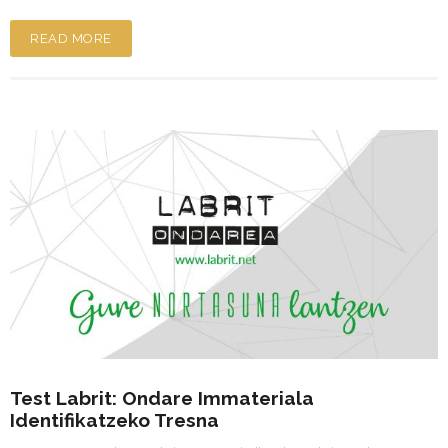
READ MORE
Test Labrit: Ondare Immateriala
Identifikatzeko Tresna