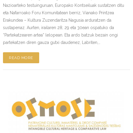
Nazioarteko testuinguruan, Europako Kontseiluak sustatzen ditu
eta Nafarroako Foru Komunitatean berriz, Vianako Printzea
Erakundea – Kultura Zuzendaritza Nagusia arduratzen da
sustapenaz. Aurten, irailaren 28, 29 eta 30ean ospatuko da
“Partekatzearen artea” lelopean. Eta ardo batzuk bezain ongi
partekatzen diren gauza gutxi daudenez, Labriten,…
READ MORE