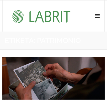
Proiektuak | Proyectos
ETIKETA:
PATRIMONIO
Ondare Immateriala | Patrimonio Inmaterial
- KOI-aren bilketa | Recopilación del PCI
- KOI-aren kudeaketa | Gestión del PCI
- LABRIT
- Jabetza intelektuala | Propiedad intelectual
Vitagrama