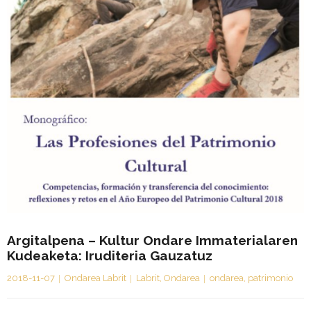
Argitalpena – Kultur Ondare Immaterialaren
Kudeaketa: Iruditeria Gauzatuz
2018-11-07
Ondarea Labrit
Labrit
,
Ondarea
ondarea
,
patrimonio