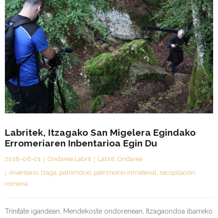
Labritek, Itzagako San Migelera Egindako
Erromeriaren Inbentarioa Egin Du
2018-06-01
Ondarea Labrit
Labrit
,
Ondarea
inventario
,
Izaga
,
patrimonio
,
patrimonio inmaterial
,
recopilación
,
romería
Trinitate igandean, Mendekoste ondorenean, Itzagaondoa ibarreko