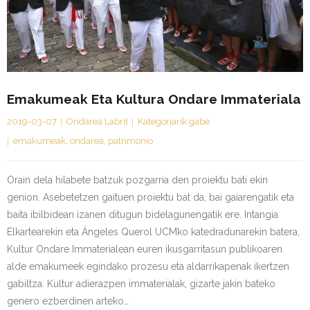
Emakumeak Eta Kultura Ondare Immateriala
2019-03-07
Ondarea Labrit
Kategoriarik gabe
emakumeak
,
ondarea
,
patrimonio
Orain dela hilabete batzuk pozgarria den proiektu bati ekin
genion. Asebetetzen gaituen proiektu bat da, bai gaiarengatik eta
baita ibilbidean izanen ditugun bidelagunengatik ere. Intangia
Elkartearekin eta Ángeles Querol UCMko katedradunarekin batera,
Kultur Ondare Immaterialean euren ikusgarritasun publikoaren
alde emakumeek egindako prozesu eta aldarrikapenak ikertzen
gabiltza. Kultur adierazpen immaterialak, gizarte jakin bateko
genero ezberdinen arteko…