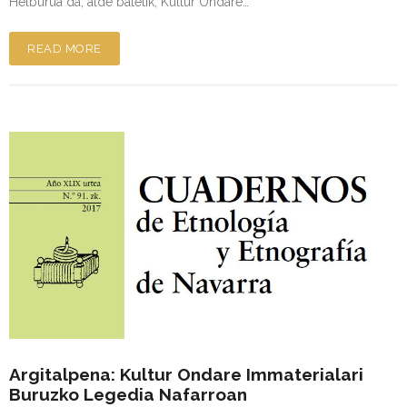
Helburua da, alde batetik, Kultur Ondare…
READ MORE
Argitalpena: Kultur Ondare Immaterialari
Buruzko Legedia Nafarroan