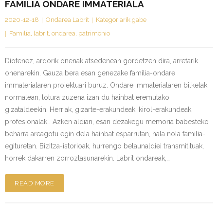
FAMILIA ONDARE IMMATERIALA
Kontaktua | Contacto
2020-12-18
Ondarea Labrit
Kategoriarik gabe
Familia
,
labrit
,
ondarea
,
patrimonio
Diotenez, ardorik onenak atsedenean gordetzen dira, arretarik
onenarekin. Gauza bera esan genezake familia-ondare
immaterialaren proiektuari buruz. Ondare immaterialaren bilketak,
normalean, lotura zuzena izan du hainbat eremutako
gizataldeekin. Herriak, gizarte-erakundeak, kirol-erakundeak,
profesionalak… Azken aldian, esan dezakegu memoria babesteko
beharra areagotu egin dela hainbat esparrutan, hala nola familia-
egituretan. Bizitza-istorioak, hurrengo belaunaldiei transmitituak,
horrek dakarren zorroztasunarekin. Labrit ondareak,…
READ MORE