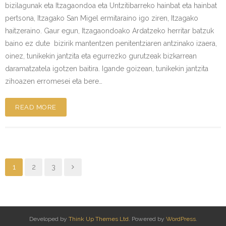
bizilagunak eta Itzagaondoa eta Untzitibarreko hainbat eta hainbat
pertsona, Itzagako San Migel ermitaraino igo ziren, Itzagako
haitzeraino. Gaur egun, Itzagaondoako Ardatzeko herritar batzuk
baino ez dute bizirik mantentzen penitentziaren antzinako izaera,
oinez, tunikekin jantzita eta egurrezko gurutzeak bizkarrean
daramatzatela igotzen baitira. Igande goizean, tunikekin jantzita
zihoazen erromesei eta bere…
READ MORE
1
2
3
Developed by
Think Up Themes Ltd
. Powered by
WordPress
.