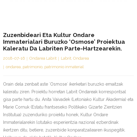
Zuzenbideari Eta Kultur Ondare
Immaterialari Buruzko ‘Osmose’ Proiektua
Kaleratu Da Labriten Parte-Hartzearekin.
2018-07-16
Ondarea Labrit
Labrit
,
Ondarea
ondarea
,
patrimonio
,
patrimonio inmaterial
Orain dela zenbait aste ´Osmose´ ikerketari buruzko emaitzak
kaleratu ziren. Proiektu horretan Labrit Ondareak korrespontsal
gisa parte hartu du. Anita Vaivadek (Letoniako Kultur Akademia) eta
Marie Cornuk (Estatu frantseseko Politikako Gizarte Zientzien
Institutua) zuzenduriko proiektu honek, Kultur Ondare
Immaterialarekin lotutako esperientzia nazional ezberdinak
ikertzen ditu, betiere, zuzenbide konparatzailearen ikuspegitik.