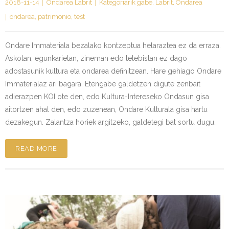
2018-11-14
Ondarea Labrit
Kategoriarik gabe
,
Labrit
,
Ondarea
ondarea
,
patrimonio
,
test
Ondare Immateriala bezalako kontzeptua helaraztea ez da erraza.
Askotan, egunkarietan, zineman edo telebistan ez dago
adostasunik kultura eta ondarea definitzean. Hare gehiago Ondare
Immaterialaz ari bagara. Etengabe galdetzen digute zenbait
adierazpen KOI ote den, edo Kultura-Intereseko Ondasun gisa
aitortzen ahal den, edo zuzenean, Ondare Kulturala gisa hartu
dezakegun. Zalantza horiek argitzeko, galdetegi bat sortu dugu…
READ MORE