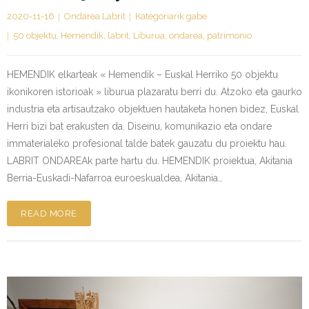
2020-11-16
Ondarea Labrit
Kategoriarik gabe
50 objektu
,
Hemendik
,
labrit
,
Liburua
,
ondarea
,
patrimonio
HEMENDIK elkarteak « Hemendik – Euskal Herriko 50 objektu
ikonikoren istorioak » liburua plazaratu berri du. Atzoko eta gaurko
industria eta artisautzako objektuen hautaketa honen bidez, Euskal
Herri bizi bat erakusten da. Diseinu, komunikazio eta ondare
immaterialeko profesional talde batek gauzatu du proiektu hau.
LABRIT ONDAREAk parte hartu du. HEMENDIK proiektua, Akitania
Berria-Euskadi-Nafarroa euroeskualdea, Akitania…
READ MORE