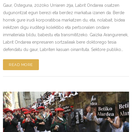
Gaur, Osteguna, 2020ko Urriaren 29a, Labrit Ondarea osatzen
dugunontzat egun berezi eta berdez markatua izanen da. Berde
horrek gure irudi korporatiboa markatzen du, eta, nolabait, bidea
irekitzen digu iruditegi kolektibo eta pertsonalen ondare
immateriala bildu, babestu eta transmititzeko. Gaizka Arangurenek,
Labrit Ondarea enpresaren sortzaileak bere doktorego tesia
defendatu du gaur, Labriten kasuan oinarrituta. Sektore publiko…
READ MORE