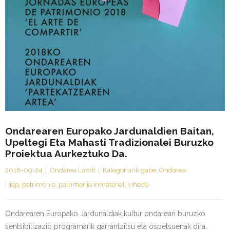
Ondarearen Europako Jardunaldien Baitan,
Upeltegi Eta Mahasti Tradizionalei Buruzko
Proiektua Aurkeztuko Da.
2018-09-24
Ondarea Labrit
Kategoriarik gabe
,
Ondarea
jep
,
patrimonio
,
patrimonio inmaterial
,
viñedo
Ondarearen Europako Jardunaldiak kultur ondareari buruzko
sentsibilizazio programarik garrantzitsu eta ospetsuenak dira.