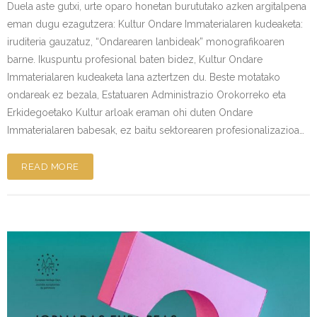
Duela aste gutxi, urte oparo honetan burututako azken argitalpena
eman dugu ezagutzera: Kultur Ondare Immaterialaren kudeaketa:
iruditeria gauzatuz, “Ondarearen lanbideak” monografikoaren
barne. Ikuspuntu profesional baten bidez, Kultur Ondare
Immaterialaren kudeaketa lana aztertzen du. Beste motatako
ondareak ez bezala, Estatuaren Administrazio Orokorreko eta
Erkidegoetako Kultur arloak eraman ohi duten Ondare
Immaterialaren babesak, ez baitu sektorearen profesionalizazioa…
READ MORE