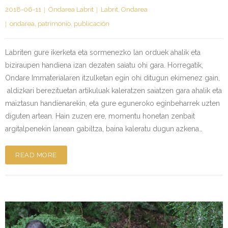
2018-06-11
Ondarea Labrit
Labrit
,
Ondarea
ondarea
,
patrimonio
,
publicación
Labriten gure ikerketa eta sormenezko lan orduek ahalik eta
biziraupen handiena izan dezaten saiatu ohi gara. Horregatik,
Ondare Immaterialaren itzulketan egin ohi ditugun ekimenez gain,
aldizkari berezituetan artikuluak kaleratzen saiatzen gara ahalik eta
maiztasun handienarekin, eta gure eguneroko eginbeharrek uzten
diguten artean. Hain zuzen ere, momentu honetan zenbait
argitalpenekin lanean gabiltza, baina kaleratu dugun azkena…
READ MORE