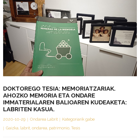
DOKTOREGO TESIA: MEMORIATZARIAK.
AHOZKO MEMORIA ETA ONDARE
IMMATERIALAREN BALIOAREN KUDEAKETA:
LABRITEN KASUA.
2020-10-29
Ondarea Labrit
Kategoriarik gabe
Gaizka
,
labrit
,
ondarea
,
patrimonio
,
Tesis