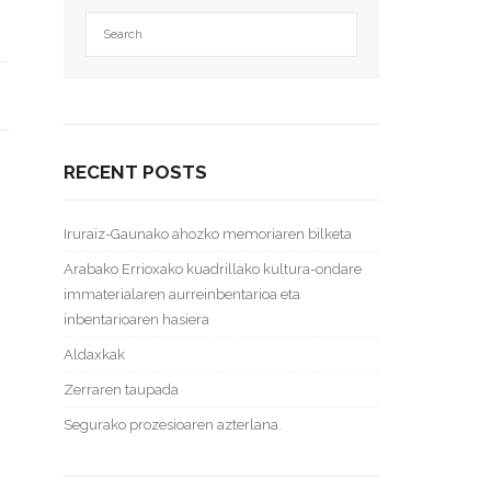
RECENT POSTS
Iruraiz-Gaunako ahozko memoriaren bilketa
Arabako Errioxako kuadrillako kultura-ondare
immaterialaren aurreinbentarioa eta
inbentarioaren hasiera
Aldaxkak
Zerraren taupada
Segurako prozesioaren azterlana.