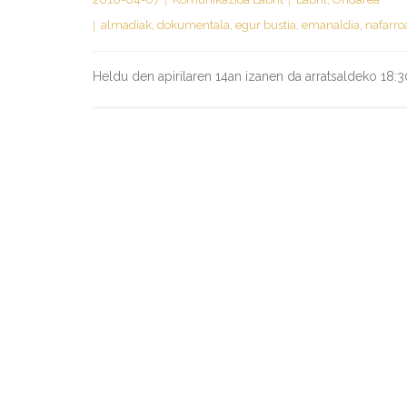
almadiak
,
dokumentala
,
egur bustia
,
emanaldia
,
nafarro
Heldu den apirilaren 14an izanen da arratsaldeko 18:30