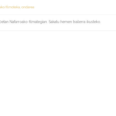
ako filmoteka
,
ondarea
etan Nafarroako filmategian. Sakatu hemen trailerra ikusteko.