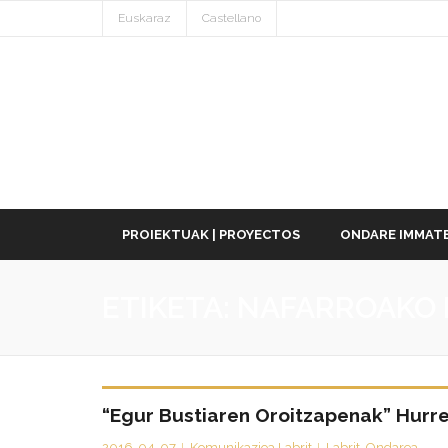
Euskaraz
Castellano
PROIEKTUAK | PROYECTOS
ONDARE IMMATE
ETIKETA:
NAFARROAKO 
“Egur Bustiaren Oroitzapenak” Hur
2016-04-07
Komunikazioa Labrit
Labrit
,
Ondarea