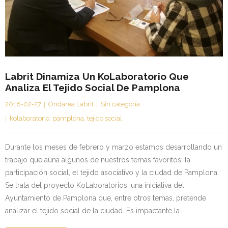
Kontaktua | Contacto
Labrit Dinamiza Un KoLaboratorio Que
Analiza El Tejido Social De Pamplona
2018-02-27
Ondarea Labrit
Sin categoría
kolaboratorio
,
pamplona
,
tejido social
Durante los meses de febrero y marzo estamos desarrollando un
trabajo que aúna algunos de nuestros temas favoritos: la
participación social, el tejido asociativo y la ciudad de Pamplona.
Se trata del proyecto KoLaboratorios, una iniciativa del
Ayuntamiento de Pamplona que, entre otros temas, pretende
analizar el tejido social de la ciudad. Es impactante la…