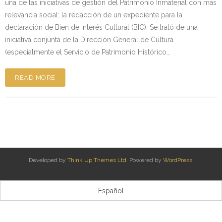
una de las iniciativas de gestión del Patrimonio Inmaterial con más
Kontaktua | Contacto
relevancia social: la redacción de un expediente para la
declaración de Bien de Interés Cultural (BIC). Se trató de una
iniciativa conjunta de la Dirección General de Cultura
(especialmente el Servicio de Patrimonio Histórico…
READ MORE
Developed by
Think Up Themes Ltd
. Powered by
WordPress
.
Español