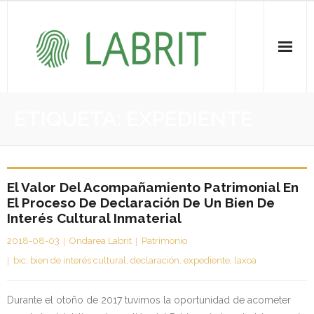
Proiektuak | Proyectos
ETIQUETA:
EXPEDIENTE
Ondare Immateriala | Patrimonio Inmaterial
- KOI-aren bilketa | Recopilación del PCI
El Valor Del Acompañamiento Patrimonial En
El Proceso De Declaración De Un Bien De
- KOI-aren kudeaketa | Gestión del PCI
Interés Cultural Inmaterial
- LABRIT
2018-08-03
Ondarea Labrit
Patrimonio
bic
,
bien de interés cultural
,
declaración
,
expediente
,
laxoa
- Jabetza intelektuala | Propiedad intelectual
Durante el otoño de 2017 tuvimos la oportunidad de acometer
Vitagrama