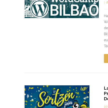
d
Ha
Wo
de
Bi
eu
Té
L
P
D
20