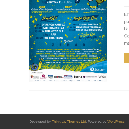
Es
pú
Pa
Co
ma
Developed by
Think Up Themes Ltd
. Powered by
WordPress
.