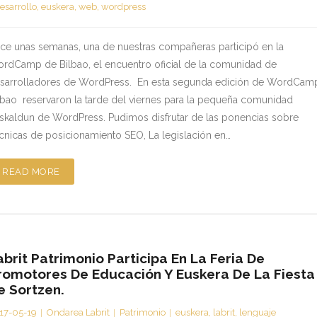
esarrollo
,
euskera
,
web
,
wordpress
ce unas semanas, una de nuestras compañeras participó en la
rdCamp de Bilbao, el encuentro oficial de la comunidad de
sarrolladores de WordPress. En esta segunda edición de WordCam
lbao reservaron la tarde del viernes para la pequeña comunidad
skaldun de WordPress. Pudimos disfrutar de las ponencias sobre
cnicas de posicionamiento SEO, La legislación en…
READ MORE
abrit Patrimonio Participa En La Feria De
romotores De Educación Y Euskera De La Fiesta
e Sortzen.
17-05-19
Ondarea Labrit
Patrimonio
euskera
,
labrit
,
lenguaje