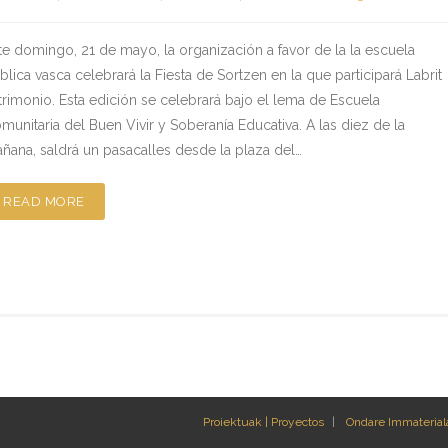
te domingo, 21 de mayo, la organización a favor de la la escuela
blica vasca celebrará la Fiesta de Sortzen en la que participará Labrit
trimonio. Esta edición se celebrará bajo el lema de Escuela
munitaria del Buen Vivir y Soberanía Educativa. A las diez de la
ñana, saldrá un pasacalles desde la plaza del…
READ MORE
Proiektuak | Proyectos
Ondare Immateriala