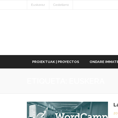
Euskaraz
Castellano
PROIEKTUAK | PROYECTOS
ONDARE IMMATE
ETIQUETA:
EUSKERA
L
20