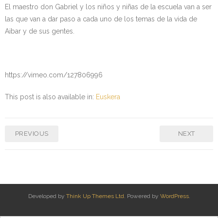
El maestro don Gabriel y los niños y niñas de la escuela van a ser
Kontaktua | Contacto
las que van a dar paso a cada uno de los temas de la vida de
Aibar y de sus gentes.
https://vimeo.com/127806996
This post is also available in:
Euskera
PREVIOUS
NEXT
Developed by
Think Up Themes Ltd
. Powered by
WordPress
.