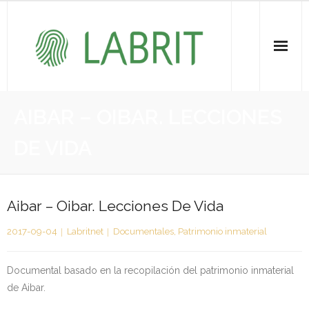
Proiektuak | Proyectos
AIBAR – OIBAR. LECCIONES
Ondare Immateriala | Patrimonio Inmaterial
DE VIDA
- KOI-aren bilketa | Recopilación del PCI
- KOI-aren kudeaketa | Gestión del PCI
Aibar – Oibar. Lecciones De Vida
2017-09-04
Labritnet
Documentales
,
Patrimonio inmaterial
- LABRIT
- Jabetza intelektuala | Propiedad intelectual
Documental basado en la recopilación del patrimonio inmaterial
de Aibar.
Vitagrama