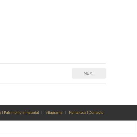
NEXT
 | Patrimonio Inmaterial
Vitagrama
Kontaktua | Contacto