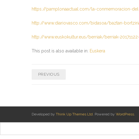
https://pamplonaactual.com/la-conmemoracion-del-di
http://www.diariovasco.com/bidasoa/baztan-bortzi
http://www.euskokultur.eus/berriak/berriak-20171122
This post is also available in:
Euskera
PREVIOUS
Developed by
Think Up Themes Ltd
. Powered by
WordPress
.