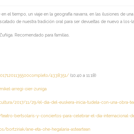
en el tiempo, un viaje en la geografía navarra, en las ilusiones de una
catado de nuestra tradición oral para ser devueltas de nuevo a los-la
r Zuñiga. Recomendado para familias.
v-20171201135500completo/4338351/
(10:40 a 11:18)
-mikel-arregi-oier-zuniga
/cultura/2017/11/29/el-dia-del-euskera-inicia-tudela-con-una-obra-t
teatro-bertsolaris-y-conciertos-para-celebrar-el-dia-internacional-d
s/bortziriak/ane-eta-ohe-hegalaria-asteartean