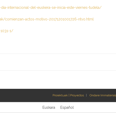
a-internacional-del-euskera-se-inicia-este-viernes-tudela/
riak/comienzan-actos-motivo-20171201001726-ntvo.html
-1031-1/
Proiektuak | Proyectos
Ondare Immateriala
Euskara
Español