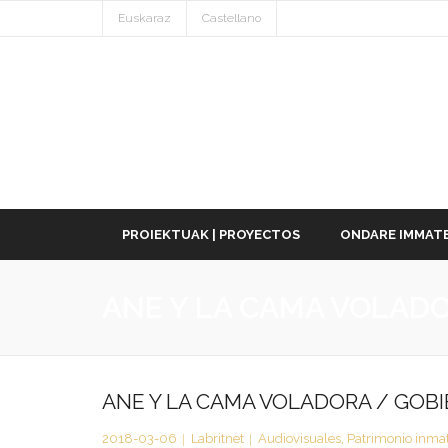
Euskaraz
Castellano
PROIEKTUAK | PROYECTOS
ONDARE IMMATE
ANE Y LA CAMA VOLAD
ANE Y LA CAMA VOLADORA / GOB
2018-03-06
Labritnet
Audiovisuales
,
Patrimonio inmat