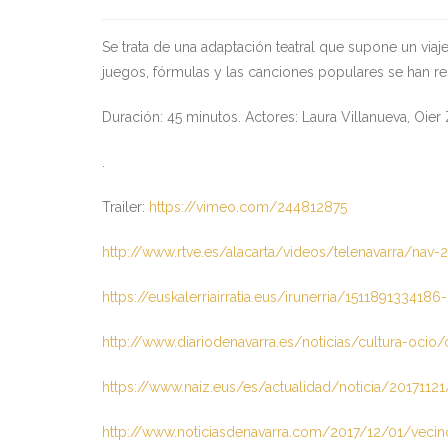
Se trata de una adaptación teatral que supone un viaje 
juegos, fórmulas y las canciones populares se han res
Duración: 45 minutos. Actores: Laura Villanueva, Oie
.
Trailer:
https://vimeo.com/244812875
http://www.rtve.es/alacarta/videos/telenavarra/na
https://euskalerriairratia.eus/irunerria/1511891334186
http://www.diariodenavarra.es/noticias/cultura-ocio
https://www.naiz.eus/es/actualidad/noticia/20171121/
http://www.noticiasdenavarra.com/2017/12/01/vecino