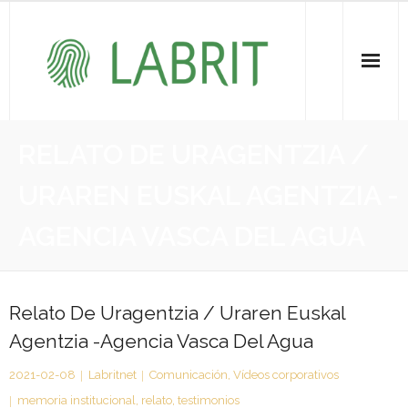
Proiektuak | Proyectos
RELATO DE URAGENTZIA /
Ondare Immateriala | Patrimonio Inmaterial
URAREN EUSKAL AGENTZIA -
- KOI-aren bilketa | Recopilación del PCI
AGENCIA VASCA DEL AGUA
- KOI-aren kudeaketa | Gestión del PCI
- LABRIT
Relato De Uragentzia / Uraren Euskal
Agentzia -Agencia Vasca Del Agua
- Jabetza intelektuala | Propiedad intelectual
2021-02-08
Labritnet
Comunicación
,
Vídeos corporativos
Vitagrama
memoria institucional
,
relato
,
testimonios