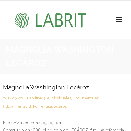
Proiektuak | Proyectos
MAGNOLIA WASHINGTON
Ondare Immateriala | Patrimonio Inmaterial
LECÁROZ
- KOI-aren bilketa | Recopilación del PCI
- KOI-aren kudeaketa | Gestión del PCI
Magnolia Washington Lecároz
2017-03-22
Labritnet
Audiovisuales
,
Documentales
- LABRIT
documental
,
dokumentala
,
lecaroz
- Jabetza intelektuala | Propiedad intelectual
https://vimeo.com/205205021
Vitagrama
Construido en 1888, el colegio de LECÁROZ, fue una referencia