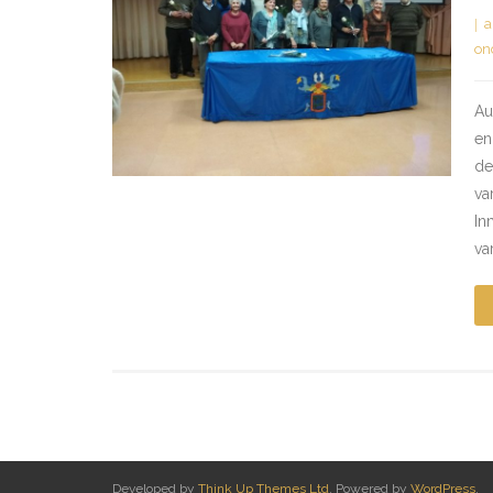
a
on
Au
en
de
va
In
va
Developed by
Think Up Themes Ltd
. Powered by
WordPress
.