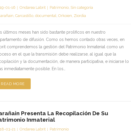
19-01-16
Ondarea Labrit
Patrimonio
,
Sin categoría
arañain
,
Carcastillo
,
documental
,
Orkoien
,
Ziordia
s últimos meses han sido bastante prolíficos en nuestro
partamento de difusión. Como os hemos contado otras veces, en
brit comprendemos la gestión del Patrimonio Inmaterial como un
oceso en el que la transmisión debe realizarse, al igual que la
copilación y la documentación, de manera participativa, e iniciarse lo
s inmediatamente posible. En los…
READ MORE
arañain Presenta La Recopilación De Su
atrimonio Inmaterial
18-03-21
Ondarea Labrit
Patrimonio