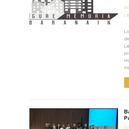
20
B
Lo
de
La
pr
re
má
B
P
20