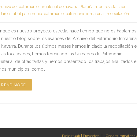
rchivo del patrimonio inmaterial de navarra
,
Barañain
,
entrevista
,
labrit
darea
,
labrit patrimonio
,
patrimonio
,
patrimonio inmaterial
,
recopilación
nque es nuestro proyecto estrella, hace tiempo que no os hablamos
 nuestro blog sobre los avances del Archivo del Patrimonio Inmateria
 Navarra. Durante los últimos meses hemos iniciado la recopilación 
rias localidades, hemos terminado las Unidades de Patrimonio
material de otras tantas y hemos presentado los trabajos finalizados e
rios municipios, como…
READ MORE
Proiektuak | Proyectos
Ondare Immateriala