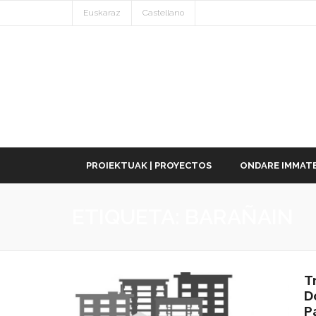
Euskaraz
Castellano
PROIEKTUAK | PROYECTOS
ONDARE IMMATE
ETIQUETA:
BARAÑAIN
T
D
P