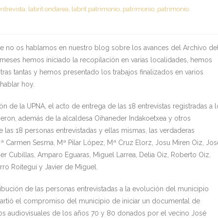
ntrevista
,
labrit ondarea
,
labrit patrimonio
,
patrimonio
,
patrimonio
ue no os hablamos en nuestro blog sobre los avances del Archivo de
s meses hemos iniciado la recopilación en varias localidades, hemos
tras tantas y hemos presentado los trabajos finalizados en varios
hablar hoy.
 de la UPNA, el acto de entrega de las 18 entrevistas registradas a l
tieron, además de la alcaldesa Oihaneder Indakoetxea y otros
e las 18 personas entrevistadas y ellas mismas, las verdaderas
, Mª Carmen Sesma, Mª Pilar López, Mª Cruz Elorz, Josu Miren Oiz, Jos
r Cubillas, Amparo Eguaras, Miguel Larrea, Delia Oiz, Roberto Oiz,
rro Roitegui y Javier de Miguel.
ribución de las personas entrevistadas a la evolución del municipio
rtió el compromiso del municipio de iniciar un documental de
tros audiovisuales de los años 70 y 80 donados por el vecino José