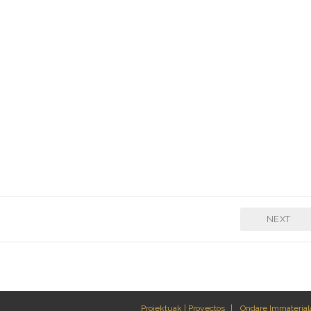
NEXT
Proiektuak | Proyectos
Ondare Immateriala