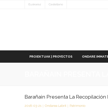
Euskaraz
Castellano
PROIEKTUAK | PROYECTOS
ONDARE IMMATE
BARAÑAIN PRESENTA LA
Barañain Presenta La Recopilación 
2018-03-21
Ondarea Labrit
Patrimonio