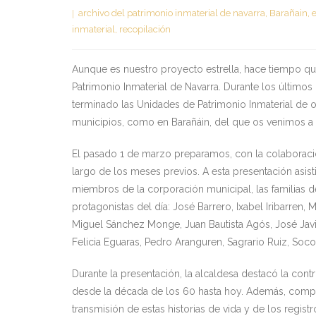
archivo del patrimonio inmaterial de navarra
,
Barañain
,
e
inmaterial
,
recopilación
Aunque es nuestro proyecto estrella, hace tiempo q
Patrimonio Inmaterial de Navarra. Durante los último
terminado las Unidades de Patrimonio Inmaterial de o
municipios, como en Barañáin, del que os venimos a 
El pasado 1 de marzo preparamos, con la colaboración
largo de los meses previos. A esta presentación asis
miembros de la corporación municipal, las familias d
protagonistas del día: José Barrero, Ixabel Iribarren
Miguel Sánchez Monge, Juan Bautista Agós, José Javie
Felicia Eguaras, Pedro Aranguren, Sagrario Ruiz, Soco
Durante la presentación, la alcaldesa destacó la cont
desde la década de los 60 hasta hoy. Además, compa
transmisión de estas historias de vida y de los regis