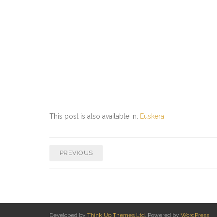
This post is also available in:
Euskera
PREVIOUS
Developed by
Think Up Themes Ltd
. Powered by
WordPress
.