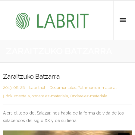
Proiektuak | Proyectos
ZARAITZUKO BATZARRA
Ondare Immateriala | Patrimonio Inmaterial
- KOI-aren bilketa | Recopilación del PCI
Zaraitzuko Batzarra
2013-08-28
Labritnet
Documentales
,
Patrimonio inmaterial
- KOI-aren kudeaketa | Gestión del PCI
dokumentala
,
ondare ez-materiala
,
Ondare ez-materiala
- LABRIT
Aiert, el lobo del Salazar, nos habla de la forma de vida de los
- Jabetza intelektuala | Propiedad intelectual
salacencos del siglo XX y de su tierra.
Vitagrama