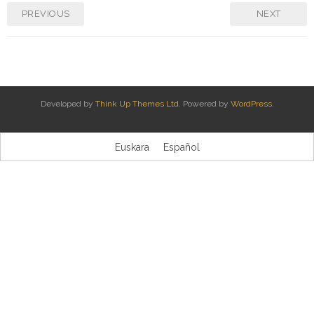
PREVIOUS
NEXT
Kontaktua | Contacto
Developed by
Think Up Themes Ltd
. Powered by
WordPress
.
Euskara
Español