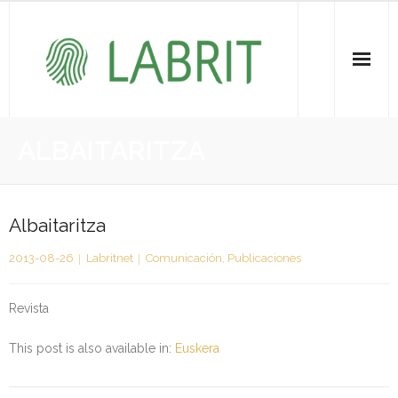
Proiektuak | Proyectos
ALBAITARITZA
Ondare Immateriala | Patrimonio Inmaterial
- KOI-aren bilketa | Recopilación del PCI
Albaitaritza
2013-08-26
Labritnet
Comunicación
,
Publicaciones
- KOI-aren kudeaketa | Gestión del PCI
- LABRIT
Revista
- Jabetza intelektuala | Propiedad intelectual
This post is also available in:
Euskera
Vitagrama