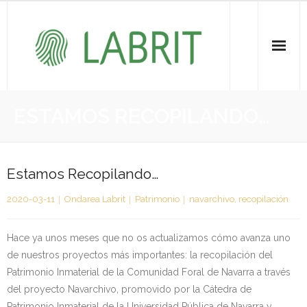
Proiektuak | Proyectos
ESTAMOS RECOPILANDO…
Ondare Immateriala | Patrimonio Inmaterial
- KOI-aren bilketa | Recopilación del PCI
Estamos Recopilando…
2020-03-11
Ondarea Labrit
Patrimonio
navarchivo
,
recopilación
- KOI-aren kudeaketa | Gestión del PCI
- LABRIT
Hace ya unos meses que no os actualizamos cómo avanza uno
de nuestros proyectos más importantes: la recopilación del
- Jabetza intelektuala | Propiedad intelectual
Patrimonio Inmaterial de la Comunidad Foral de Navarra a través
del proyecto Navarchivo, promovido por la Cátedra de
Vitagrama
Patrimonio Inmaterial de la Universidad Pública de Navarra y