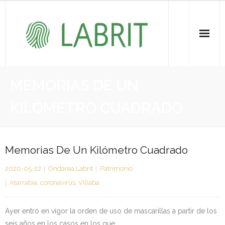
Proiektuak | Proyectos
MEMORIAS DE UN
Ondare Immateriala | Patrimonio Inmaterial
KILÓMETRO CUADRADO
- KOI-aren bilketa | Recopilación del PCI
- KOI-aren kudeaketa | Gestión del PCI
Memorias De Un Kilómetro Cuadrado
2020-05-22
Ondarea Labrit
Patrimonio
- LABRIT
Atarrabia
,
coronavirus
,
Villaba
- Jabetza intelektuala | Propiedad intelectual
Ayer entró en vigor la orden de uso de mascarillas a partir de los
Vitagrama
seis años en los casos en los que