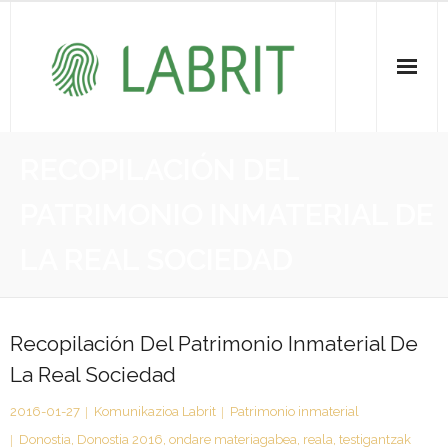
Proiektuak | Proyectos
RECOPILACIÓN DEL
Ondare Immateriala | Patrimonio Inmaterial
PATRIMONIO INMATERIAL DE
- KOI-aren bilketa | Recopilación del PCI
LA REAL SOCIEDAD
- KOI-aren kudeaketa | Gestión del PCI
- LABRIT
Recopilación Del Patrimonio Inmaterial De
La Real Sociedad
- Jabetza intelektuala | Propiedad intelectual
2016-01-27
Komunikazioa Labrit
Patrimonio inmaterial
Vitagrama
Donostia
,
Donostia 2016
,
ondare materiagabea
,
reala
,
testigantzak