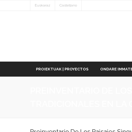
Euskaraz
Castellano
PROIEKTUAK | PROYECTOS
ONDARE IMMATE
PREINVENTARIO DE LOS
TRADICIONALES EN LA
Preinventario De Los Paisajes Sing