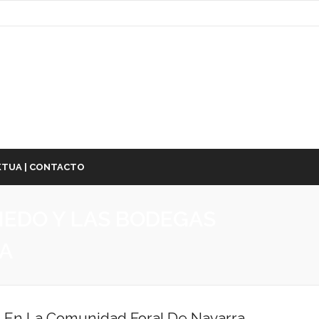
TUA | CONTACTO
ÑEDO Y LAS BODEGAS
RA
s En La Comunidad Foral De Navarra