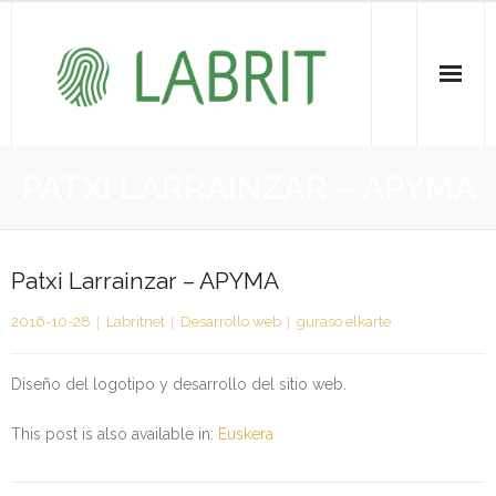
Proiektuak | Proyectos
PATXI LARRAINZAR – APYMA
Ondare Immateriala | Patrimonio Inmaterial
- KOI-aren bilketa | Recopilación del PCI
Patxi Larrainzar – APYMA
2016-10-28
Labritnet
Desarrollo web
guraso elkarte
- KOI-aren kudeaketa | Gestión del PCI
- LABRIT
Diseño del logotipo y desarrollo del sitio web.
- Jabetza intelektuala | Propiedad intelectual
This post is also available in:
Euskera
Vitagrama