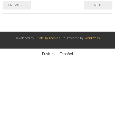
PREVIOUS
NEXT
Kontaktua | Contacto
Developed by
Think Up Themes Ltd
. Powered by
WordPress
.
Euskara
Español