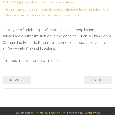
2021-02-05
Labritnet
Patrimonio inmaterial
Kontaktua | Contacto
Patrimonio Cultural Inmaterial
,
pueblo gitano de la Comunidad Foral
de Navarra
,
recopilación
,
salvaguardia
,
transmisión
El proyecto “Palabra gitana” consiste en la recopilación,
salvaguardia y transmisión de la memoria del pueblo gitano en la
Comunidad Foral de Navarra, así como en la puesta en valor de
su Patrimonio Cultural Inmaterial.
This post is also available in:
Euskera
PREVIOUS
NEXT
Developed by
Think Up Themes Ltd
. Powered by
WordPress
.