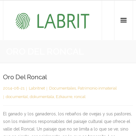
Proiektuak | Proyectos
ORO DEL RONCAL
Ondare Immateriala | Patrimonio Inmaterial
- KOI-aren bilketa | Recopilación del PCI
Oro Del Roncal
2014-08-21
Labritnet
Documentales
,
Patrimonio inmaterial
- KOI-aren kudeaketa | Gestión del PCI
documental
,
dokumentala
,
Ezkaurre
,
roncal
- LABRIT
El ganado y los ganaderos, los rebaños de ovejas y sus pastores,
- Jabetza intelektuala | Propiedad intelectual
son los máximos responsables del paisaje cultural que ofrece el
valle del Roncal. Un paisaje que no se limita a lo que se ve, sino
Vitagrama