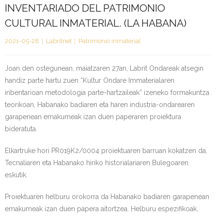
INVENTARIADO DEL PATRIMONIO
Kontaktua | Contacto
CULTURAL INMATERIAL. (LA HABANA)
2021-05-28
Labritnet
Patrimonio inmaterial
Joan den ostegunean, maiatzaren 27an, Labrit Ondareak atsegin
handiz parte hartu zuen “Kultur Ondare Immaterialaren
inbentarioan metodologia parte-hartzaileak” izeneko formakuntza
teorikoan, Habanako badiaren eta haren industria-ondarearen
garapenean emakumeak izan duen paperaren proiektura
bideratuta.
Elkartruke hori PR019K2/0004 proiektuaren barruan kokatzen da,
Tecnaliaren eta Habanako hiriko historialariaren Bulegoaren
eskutik.
Proiektuaren helburu orokorra da Habanako badiaren garapenean
emakumeak izan duen papera aitortzea. Helburu espezifikoak,