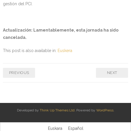
gestión del PCI.
Actualización: Lamentablemente, esta jornada ha sido
cancelada.
This post is also available in:
Euskera
PREVIOUS
NEXT
Developed by
Think Up Themes Ltd
. Powered by
WordPress
.
Euskara
Español