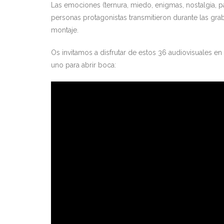
Las emociones (ternura, miedo, enigmas, nostalgia, pa
personas protagonistas transmitieron durante las gra
montaje.
Os invitamos a disfrutar de estos 36 audiovisuales en
uno para abrir boca: