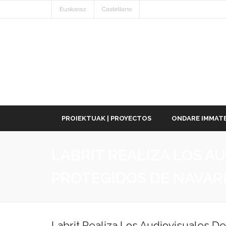
Euskaraz
Castellano
PROIEKTUAK | PROYECTOS
ONDARE IMMATE
LABRIT REALIZA LOS A
PROTEGIDOS DE NAVAR
Labrit Realiza Los Audiovisuales D