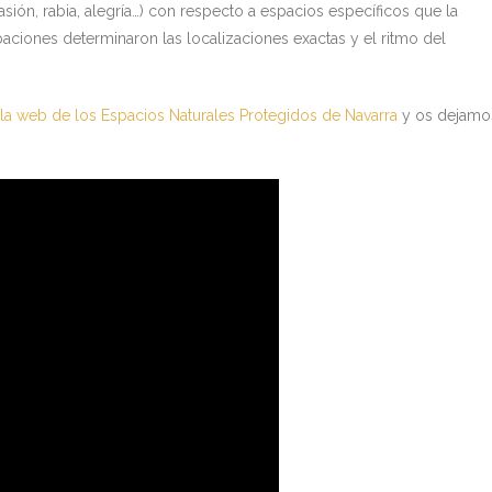
sión, rabia, alegría…) con respecto a espacios específicos que la
baciones determinaron las localizaciones exactas y el ritmo del
la web de los Espacios Naturales Protegidos de Navarra
y os dejamo