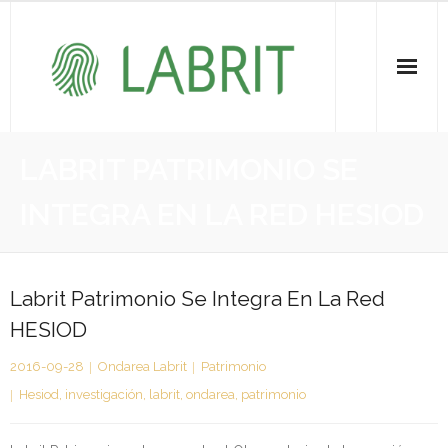
Proiektuak | Proyectos
LABRIT PATRIMONIO SE
Ondare Immateriala | Patrimonio Inmaterial
INTEGRA EN LA RED HESIOD
- KOI-aren bilketa | Recopilación del PCI
- KOI-aren kudeaketa | Gestión del PCI
Labrit Patrimonio Se Integra En La Red
HESIOD
- LABRIT
2016-09-28
Ondarea Labrit
Patrimonio
- Jabetza intelektuala | Propiedad intelectual
Hesiod
,
investigación
,
labrit
,
ondarea
,
patrimonio
Vitagrama