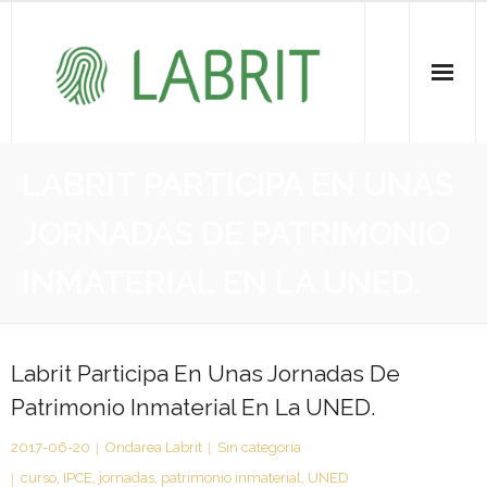
Proiektuak | Proyectos
LABRIT PARTICIPA EN UNAS
Ondare Immateriala | Patrimonio Inmaterial
JORNADAS DE PATRIMONIO
- KOI-aren bilketa | Recopilación del PCI
INMATERIAL EN LA UNED.
- KOI-aren kudeaketa | Gestión del PCI
- LABRIT
Labrit Participa En Unas Jornadas De
Patrimonio Inmaterial En La UNED.
- Jabetza intelektuala | Propiedad intelectual
2017-06-20
Ondarea Labrit
Sin categoría
Vitagrama
curso
,
IPCE
,
jornadas
,
patrimonio inmaterial
,
UNED