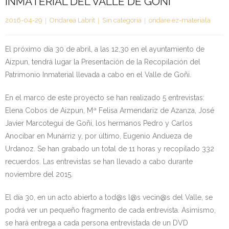
INMATERIAL DEL VALLE DE GOÑI
Kontaktua | Contacto
2016-04-29
Ondarea Labrit
Sin categoría
ondare ez-materiala
El próximo día 30 de abril, a las 12,30 en el ayuntamiento de
Aizpun, tendrá lugar la Presentación de la Recopilación del
Patrimonio Inmaterial llevada a cabo en el Valle de Goñi.
En el marco de este proyecto se han realizado 5 entrevistas:
Elena Cobos de Aizpun, Mª Felisa Armendariz de Azanza, José
Javier Marcotegui de Goñi, los hermanos Pedro y Carlos
Anocibar en Munárriz y, por último, Eugenio Andueza de
Urdanoz. Se han grabado un total de 11 horas y recopilado 332
recuerdos. Las entrevistas se han llevado a cabo durante
noviembre del 2015.
El día 30, en un acto abierto a tod@s l@s vecin@s del Valle, se
podrá ver un pequeño fragmento de cada entrevista. Asimismo,
se hará entrega a cada persona entrevistada de un DVD