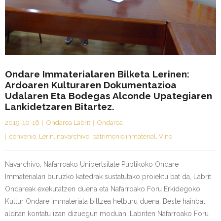
Kontaktua | Contacto
Ondare Immaterialaren Bilketa Lerinen:
Ardoaren Kulturaren Dokumentazioa
Udalaren Eta Bodegas Alconde Upategiaren
Lankidetzaren Bitartez.
2019-10-16
Ondarea Labrit
Ondarea
convenio
,
Lerín
,
navarchivo
,
patrimonio inmaterial
,
Vino
Navarchivo, Nafarroako Unibertsitate Publikoko Ondare
Immaterialari buruzko katedrak sustatutako proiektu bat da, Labrit
Ondareak exekutatzen duena eta Nafarroako Foru Erkidegoko
Kultur Ondare Immateriala biltzea helburu duena. Beste hainbat
alditan kontatu izan dizuegun moduan, Labriten Nafarroako Foru