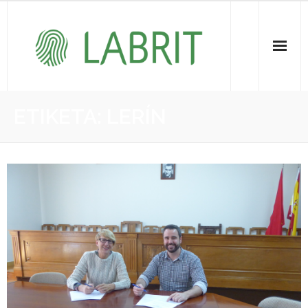
Proiektuak | Proyectos
ETIKETA:
LERÍN
Ondare Immateriala | Patrimonio Inmaterial
- KOI-aren bilketa | Recopilación del PCI
- KOI-aren kudeaketa | Gestión del PCI
- LABRIT
- Jabetza intelektuala | Propiedad intelectual
Vitagrama