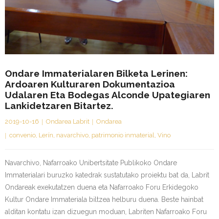
Kontaktua | Contacto
Ondare Immaterialaren Bilketa Lerinen:
Ardoaren Kulturaren Dokumentazioa
Udalaren Eta Bodegas Alconde Upategiaren
Lankidetzaren Bitartez.
2019-10-16
Ondarea Labrit
Ondarea
convenio
,
Lerín
,
navarchivo
,
patrimonio inmaterial
,
Vino
Navarchivo, Nafarroako Unibertsitate Publikoko Ondare
Immaterialari buruzko katedrak sustatutako proiektu bat da, Labrit
Ondareak exekutatzen duena eta Nafarroako Foru Erkidegoko
Kultur Ondare Immateriala biltzea helburu duena. Beste hainbat
alditan kontatu izan dizuegun moduan, Labriten Nafarroako Foru