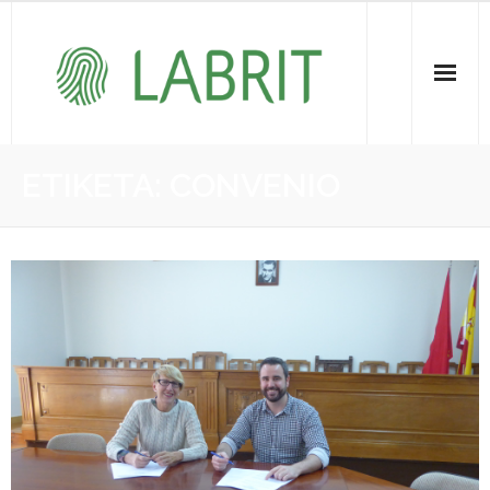
Proiektuak | Proyectos
ETIKETA:
CONVENIO
Ondare Immateriala | Patrimonio Inmaterial
- KOI-aren bilketa | Recopilación del PCI
- KOI-aren kudeaketa | Gestión del PCI
- LABRIT
- Jabetza intelektuala | Propiedad intelectual
Vitagrama