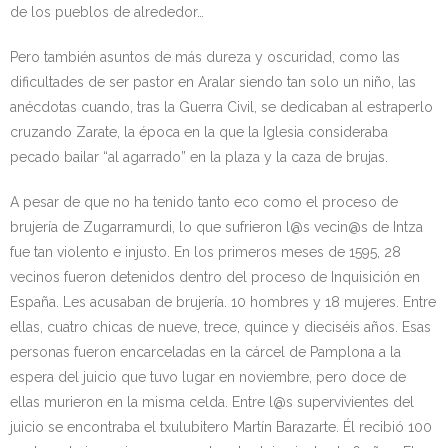
de los pueblos de alrededor…
Pero también asuntos de más dureza y oscuridad, como las
dificultades de ser pastor en Aralar siendo tan solo un niño, las
anécdotas cuando, tras la Guerra Civil, se dedicaban al estraperlo
cruzando Zarate, la época en la que la Iglesia consideraba
pecado bailar “al agarrado” en la plaza y la caza de brujas.
A pesar de que no ha tenido tanto eco como el proceso de
brujería de Zugarramurdi, lo que sufrieron l@s vecin@s de Intza
fue tan violento e injusto. En los primeros meses de 1595, 28
vecinos fueron detenidos dentro del proceso de Inquisición en
España. Les acusaban de brujería. 10 hombres y 18 mujeres. Entre
ellas, cuatro chicas de nueve, trece, quince y dieciséis años. Esas
personas fueron encarceladas en la cárcel de Pamplona a la
espera del juicio que tuvo lugar en noviembre, pero doce de
ellas murieron en la misma celda. Entre l@s supervivientes del
juicio se encontraba el txulubitero Martín Barazarte. Él recibió 100