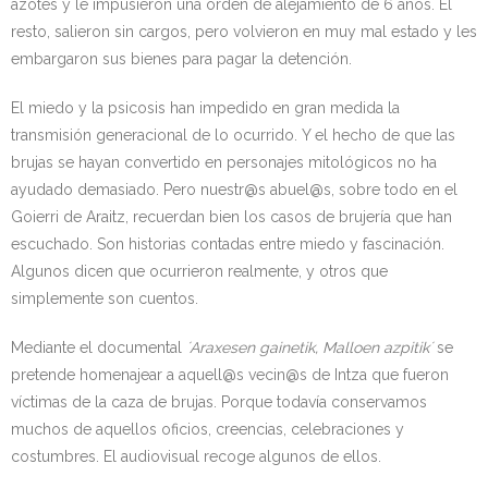
azotes y le impusieron una orden de alejamiento de 6 años. El
resto, salieron sin cargos, pero volvieron en muy mal estado y les
embargaron sus bienes para pagar la detención.
El miedo y la psicosis han impedido en gran medida la
transmisión generacional de lo ocurrido. Y el hecho de que las
brujas se hayan convertido en personajes mitológicos no ha
ayudado demasiado. Pero nuestr@s abuel@s, sobre todo en el
Goierri de Araitz, recuerdan bien los casos de brujería que han
escuchado. Son historias contadas entre miedo y fascinación.
Algunos dicen que ocurrieron realmente, y otros que
simplemente son cuentos.
Mediante el documental
´Araxesen gainetik, Malloen azpitik´
se
pretende homenajear a aquell@s vecin@s de Intza que fueron
víctimas de la caza de brujas. Porque todavía conservamos
muchos de aquellos oficios, creencias, celebraciones y
costumbres. El audiovisual recoge algunos de ellos.