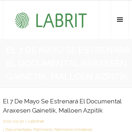
Proiektuak | Proyectos
EL 7 DE MAYO SE ESTRENARÁ
Ondare Immateriala | Patrimonio Inmaterial
EL DOCUMENTAL ARAXESEN
- KOI-aren bilketa | Recopilación del PCI
GAINETIK, MALLOEN AZPITIK
- KOI-aren kudeaketa | Gestión del PCI
- LABRIT
El 7 De Mayo Se Estrenará El Documental
Araxesen Gainetik, Malloen Azpitik
- Jabetza intelektuala | Propiedad intelectual
2021-04-30
Labritnet
Vitagrama
Documentales
,
Patrimonio
,
Patrimonio inmaterial