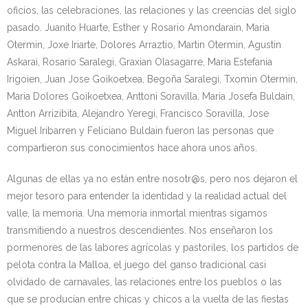
oficios, las celebraciones, las relaciones y las creencias del siglo
pasado. Juanito Huarte, Esther y Rosario Amondarain, Maria
Otermin, Joxe Iriarte, Dolores Arraztio, Martin Otermin, Agustin
Askarai, Rosario Saralegi, Graxian Olasagarre, Maria Estefania
Irigoien, Juan Jose Goikoetxea, Begoña Saralegi, Txomin Otermin,
Maria Dolores Goikoetxea, Anttoni Soravilla, Maria Josefa Buldain,
Antton Arrizibita, Alejandro Yeregi, Francisco Soravilla, Jose
Miguel Iribarren y Feliciano Buldain fueron las personas que
compartieron sus conocimientos hace ahora unos años.
Algunas de ellas ya no están entre nosotr@s, pero nos dejaron el
mejor tesoro para entender la identidad y la realidad actual del
valle, la memoria. Una memoria inmortal mientras sigamos
transmitiendo a nuestros descendientes. Nos enseñaron los
pormenores de las labores agrícolas y pastoriles, los partidos de
pelota contra la Malloa, el juego del ganso tradicional casi
olvidado de carnavales, las relaciones entre los pueblos o las
que se producían entre chicas y chicos a la vuelta de las fiestas