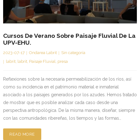
Kontaktua | Contacto
Cursos De Verano Sobre Paisaje Fluvial De La
UPV-EHU.
2023-07-17
Ondarea Labrit
Sin categoría
labrit
,
labrit
,
Paisaje Fluvial
,
presa
Reflexiones sobre la necesaria permeabilización de los ríos, así
como su incidencia en el patrimonio material e inmaterial
asociado a los paisajes generados por los azudes. Hemos tratado
de mostrar que es posible analizar cada caso desde una
perspectiva antropológica. De la misma manera, diseñar, siempre
con las comunidades ribereñas, los tiempos y las formas…
READ MORE