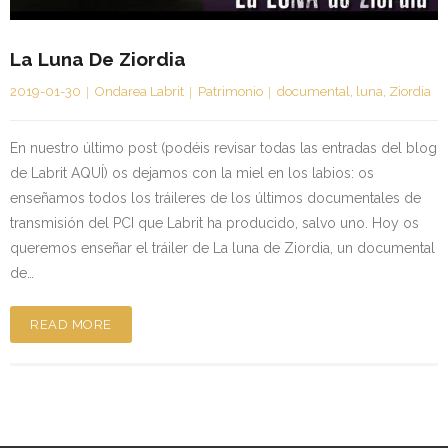
Kontaktua | Contacto
La Luna De Ziordia
2019-01-30
Ondarea Labrit
Patrimonio
documental
,
luna
,
Ziordia
En nuestro último post (podéis revisar todas las entradas del blog
de Labrit AQUÍ) os dejamos con la miel en los labios: os
enseñamos todos los tráileres de los últimos documentales de
transmisión del PCI que Labrit ha producido, salvo uno. Hoy os
queremos enseñar el tráiler de La luna de Ziordia, un documental
de…
READ MORE