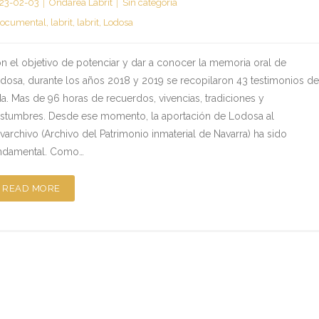
23-02-03
Ondarea Labrit
Sin categoría
ocumental
,
labrit
,
labrit
,
Lodosa
n el objetivo de potenciar y dar a conocer la memoria oral de
dosa, durante los años 2018 y 2019 se recopilaron 43 testimonios d
da. Mas de 96 horas de recuerdos, vivencias, tradiciones y
stumbres. Desde ese momento, la aportación de Lodosa al
varchivo (Archivo del Patrimonio inmaterial de Navarra) ha sido
ndamental. Como…
READ MORE