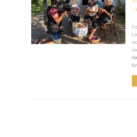
20
d
Co
Lo
vi
co
Na
fu