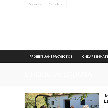
Euskaraz
Castellano
PROIEKTUAK | PROYECTOS
ONDARE IMMATE
ETIQUETA:
LODOSA
J
L