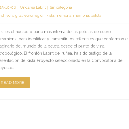
23-10-06
Ondarea Labrit
Sin categoría
rchivo
,
digital
,
eurorregión
,
kiski
,
memoria
,
memoria
,
pelota
ski, es el núcleo o parte más interna de las pelotas de cuero.
rramienta para identificar y transmitir los referentes que conforman el
aginario del mundo de la pelota desde el punto de vista
tropológico. El frontón Labrit de Iruñea, ha sido testigo de la
esentación de Kiski. Proyecto seleccionado en la Convocatoria de
oyectos…
READ MORE