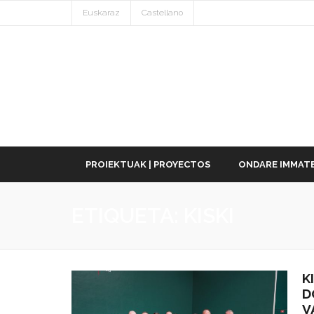
Euskaraz
Castellano
PROIEKTUAK | PROYECTOS
ONDARE IMMATE
ETIQUETA:
KISKI
K
D
V