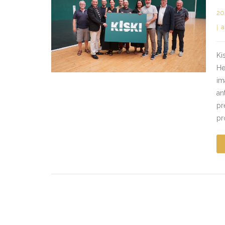
20
a
Ki
He
im
an
pr
pr