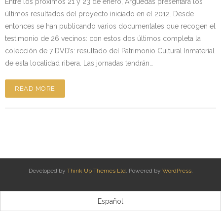
Entre los próximos 21 y 23 de enero, Arguedas presentará los
últimos resultados del proyecto iniciado en el 2012. Desde
Kontaktua | Contacto
entonces se han publicando varios documentales que recogen el
testimonio de 26 vecinos: con estos dos últimos completa la
colección de 7 DVD’s: resultado del Patrimonio Cultural Inmaterial
de esta localidad ribera. Las jornadas tendrán…
READ MORE
Developed by
Think Up Themes Ltd
. Powered by
WordPress
.
Español