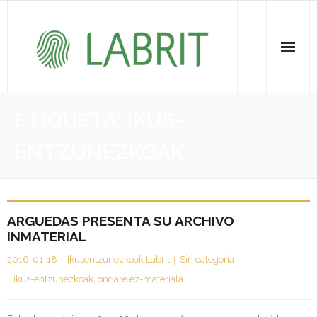
Proiektuak | Proyectos
ETIQUETA:
IKUS-
Ondare Immateriala | Patrimonio Inmaterial
ENTZUNEZKOAK
- KOI-aren bilketa | Recopilación del PCI
- KOI-aren kudeaketa | Gestión del PCI
ARGUEDAS PRESENTA SU ARCHIVO
INMATERIAL
- LABRIT
2016-01-18
Ikusentzunezkoak Labrit
Sin categoría
- Jabetza intelektuala | Propiedad intelectual
ikus-entzunezkoak
,
ondare ez-materiala
Vitagrama