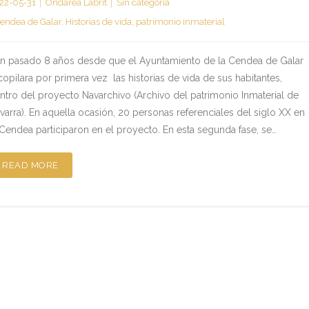
22-05-31
Ondarea Labrit
Sin categoría
endea de Galar
,
Historias de vida
,
patrimonio inmaterial
n pasado 8 años desde que el Ayuntamiento de la Cendea de Galar
copilara por primera vez las historias de vida de sus habitantes,
ntro del proyecto Navarchivo (Archivo del patrimonio Inmaterial de
varra). En aquella ocasión, 20 personas referenciales del siglo XX en
 Cendea participaron en el proyecto. En esta segunda fase, se…
READ MORE