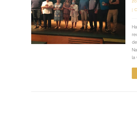
20
C
Ha
re
de
Na
la