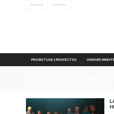
Euskaraz
Castellano
PROIEKTUAK | PROYECTOS
ONDARE IMMATE
ETIQUETA:
HISTORIAS D
L
H